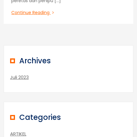
peretas dan penipu […]
Tips
Continue Reading
Menghindari
Phishing
pada
Aplikasi
Mobile
Banking
Archives
Juli 2023
Categories
ARTIKEL